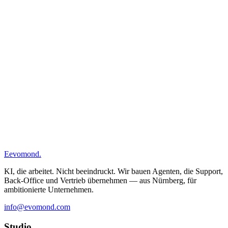
42
19.04.26
6815
70050
Büromaterial
0182
€
INV-
Wartung ·
43
21.04.26
6300
70080
290,00 €
0183
TechService
Zeilen:
2
·
Summe:
1.530,00 €
E
evomond
.
KI, die arbeitet. Nicht beeindruckt. Wir bauen Agenten, die Support,
Back-Office und Vertrieb übernehmen — aus Nürnberg, für
ambitionierte Unternehmen.
info@evomond.com
Studio