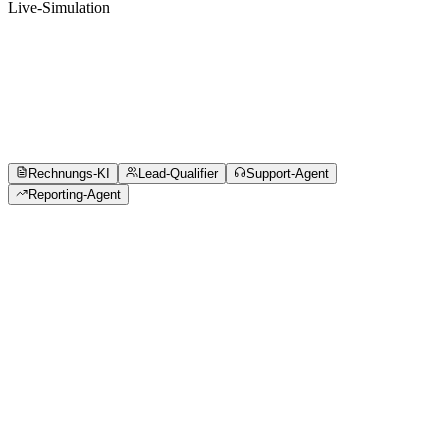
Live-Simulation
Rechnungs-KI
Lead-Qualifier
Support-Agent
Reporting-Agent
Rechnung
INV-2026-0184
Datum
18.04.2026
Von
Nordwind Logistik GmbH
Hafenstraße 14 · 20457 Hamburg
USt-ID DE123456789
An
Evomond OHG · Fürther Str. 54
Positionen
Transport Sendung #4821
340,00 €
Express-Zuschlag
85,00 €